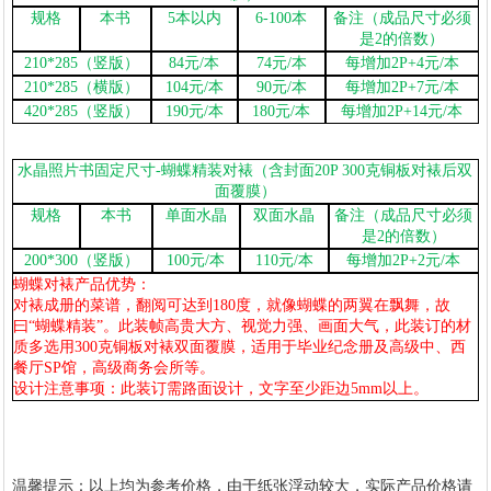
规格
本书
5
本以内
6-100
本
备注（成品尺寸必须
是
2
的倍数）
210*285
（竖版）
84
元
/
本
74
元
/
本
每增加
2P+4
元
/
本
210*285
（横版）
104
元
/
本
90
元
/
本
每增加
2P+7
元
/
本
1
2
420*285
（竖版）
190
元
/
本
180
元
/
本
每增加
2P+14
元
/
本
水晶照片书固定尺寸
-
蝴蝶精装对裱（含封面
20P 300
克铜板对裱后双
面覆膜）
规格
本书
单面水晶
双面水晶
备注（成品尺寸必须
是
2
的倍数）
200*300
（竖版）
100
元
/
本
110
元
/
本
每增加
2P+2
元
/
本
蝴蝶对裱产品优势：
对裱成册的菜谱，翻阅可达到
180
度，就像蝴蝶的两翼在飘舞，故
曰“蝴蝶精装”。此装帧高贵大方、视觉力强、画面大气，此装订的材
质多选用
300
克铜板对裱双面覆膜，适用于毕业纪念册及高级中、西
餐厅
SP
馆，高级商务会所等。
设计注意事项：此装订需路面设计，文字至少距边
5mm
以上。
温馨提示：以上均为参考价格，由于纸张浮动较大，实际产品价格请