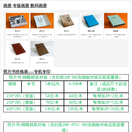
画册 专版画册 数码画册
1
2
3
4
5
6
照片书价格表
----
专机专印
照片书
-
蝴蝶精装对裱（含封面
20P 300
克铜板对裱后双面覆膜）
规格
本书
5
本以内
6-100
本
备注（成品尺寸必须
是
2
的倍数）
210*285
（竖版）
54
元
/
本
44
元
/
本
每增加
2P+2
元
/
本
210*285
（横版）
70
元
/
本
60
元
/
本
每增加
2P+5
元
/
本
420*285
（竖版）
130
元
/
本
120
元
/
本
每增加
2P+10
元
/
本
照片书
-
蝴蝶精装对裱（含封面
20P +PVC 300
克铜板对裱后双面覆
膜）