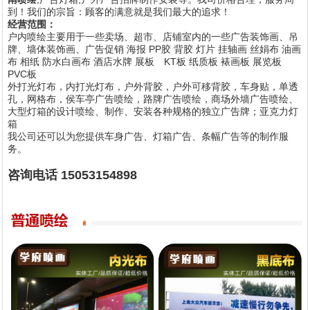
到！我们的宗旨：顾客的满意就是我们最大的追求！
经营范围：
户内喷绘主要用于一些卖场、超市、店铺室内的一些广告装饰画、吊
牌、墙体装饰画、广告促销 海报 PP胶 背胶 灯片 挂轴画 丝娟布 油画
布 相纸 防水白画布 酒店水牌 展板 KT板 纸质板 裱画板 展览板
PVC板
外打光灯布，内打光灯布，户外背胶，户外可移背胶，车身贴，单透
孔，网格布，侯车亭广告喷绘，路牌广告喷绘，商场外墙广告喷绘、
1
2
3
4
5
大型灯箱的设计喷绘、制作、安装各种规格的独立广告牌；亚克力灯
箱
我公司还可以为您提供车身广告、灯箱广告、条幅广告等的制作服
务。
咨询电话 15053154898