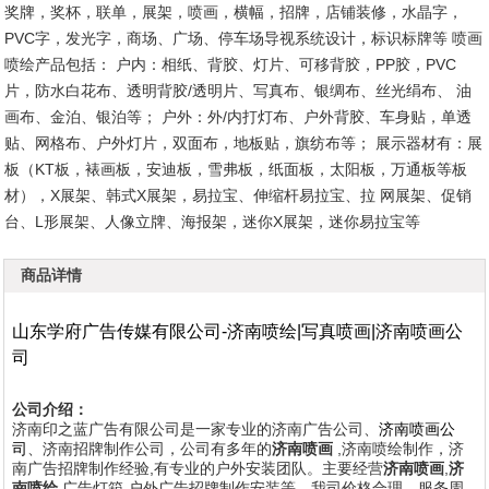
奖牌，奖杯，联单，展架，喷画，横幅，招牌，店铺装修，水晶字，
PVC字，发光字，商场、广场、停车场导视系统设计，标识标牌等 喷画
喷绘产品包括： 户内：相纸、背胶、灯片、可移背胶，PP胶，PVC
1
2
3
4
5
6
片，防水白花布、透明背胶/透明片、写真布、银绸布、丝光绢布、 油
画布、金泊、银泊等； 户外：外/内打灯布、户外背胶、车身贴，单透
贴、网格布、户外灯片，双面布，地板贴，旗纺布等； 展示器材有：展
板（KT板，裱画板，安迪板，雪弗板，纸面板，太阳板，万通板等板
材），X展架、韩式X展架，易拉宝、伸缩杆易拉宝、拉 网展架、促销
台、L形展架、人像立牌、海报架，迷你X展架，迷你易拉宝等
商品详情
山东学府广告传媒有限公司-
济南喷绘
|
写真喷画
|
济南喷画
公
司
公司介绍：
济南印之蓝广告有限公司是一家专业的济南广告公司、
济南喷画公
司
、济南招牌制作公司，公司有多年的
济南喷画
,济南喷绘制作，济
南广告招牌制作经验,有专业的户外安装团队。主要经营
济南喷画
,
济
南喷绘
,广告灯箱,户外广告招牌制作安装等。我司价格合理，服务周