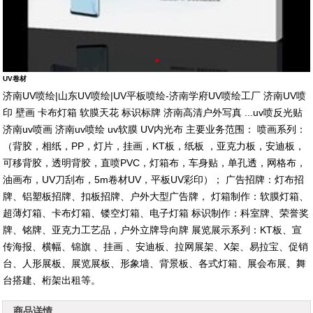
UV卷材
济南UV喷绘|山东UV喷绘|UV平板喷绘-济南学府UV喷绘工厂 济南UV喷
印 壁画 卡布灯箱 软膜天花 标识标牌 济南高清户外写真 ...uv喷反光贴
济南uv喷画 济南uv喷绘 uv软膜 UV内光布 主要业务范围： 喷画系列：
（背胶，相纸，PP，灯片，挂画，KT板，纸板 ，亚克力板，安迪板，
可移背胶，透明背胶，直喷PVC，灯箱布，车身贴，单孔透，网格布，
油画布，UV刀刮布，5m卷材UV，平板UV彩印）； 广告招牌：灯布招
牌、铝塑板招牌、扣板招牌、户外大型广告牌， 灯箱制作：软膜灯箱、
超薄灯箱、卡布灯箱、镂空灯箱、电子灯箱 标识制作：科室牌、荣誉奖
牌、铭牌、亚克力工艺品，户外立牌导向牌 展览展示系列：KT板、宣
1
2
3
4
5
6
传海报、横幅、锦旗 、挂画 、安迪板、拉网展架、X架、易拉宝、促销
台、人形展板、展览展板、形象墙、背景板、各式灯箱、展会布展、舞
台搭建、桁架出租等。
商品详情