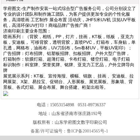
学府图文
-生产制作安装一站式综合型广告服务公司，公司分别设立了
专业的设计团队和制作施工团队，为客户提供更加专业的个性化服
务，高清喷画 工艺制作 展会布置 活动庆，JHF5米UV机 汉拓UV平板
机，高清环保UV打印！商端品牌广告推广商！
济南印刷主要业务范围：
喷画系列：（背胶，相纸，PP，灯片，挂画，KT板，纸板 ，亚克力
板，安迪板， 可移背胶，透明背胶，直喷PVC，灯箱布，车身贴，单
孔透，网格布，油画布，UV刀刮布，5m卷材UV，平板UV彩印）；
广告招牌：灯布招牌、铝塑板招牌、扣板招牌、户外大型广告牌，
灯箱制作：软膜灯箱、超薄灯箱、卡布灯箱、镂空灯箱、电子灯箱
标识制作：科室牌、荣誉奖牌、铭牌、亚克力工艺品，户外立牌导向
牌
展览展示系列：KT板、宣传海报、横幅、锦旗 、挂画 、安迪板、拉
网展架、X架、易拉宝、促销台、人形展板、展览展板、形象墙、背
景板、各式灯箱、展会布展、舞台搭建、桁架出租等。
1
电话：15053154898 0531-89736337
地址：山东省济南市张庄路192号
版权所有：山东学府图文数字印刷公司
备案/许可证编号：
鲁ICP备20014565号-1