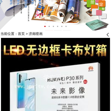
当前位置：
首页
>
济南喷画
󰊒