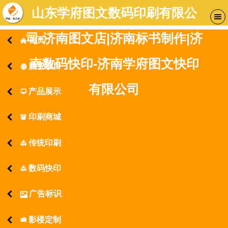
山东学府图文数码印刷有限公
司-济南图文店|济南标书制作|济
首页
󰄫
南数码快印-济南学府图文快印
服务项目
󰃓
有限公司
产品展示
󰂑
印刷商城
󰇦
传统印刷
󰂨
数码快印
󰂨
广告标识
󰁄
影楼定制
󰂖