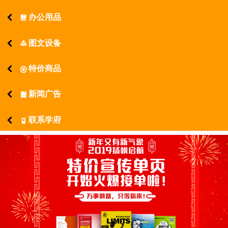
办公用品
󰂡
图文设备
󰂨
特价商品
󰋬
新闻广告
󰀷
联系学府
󰃥