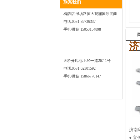
联系我们
槐荫店:潍坊路恒大观澜国际底商
电话:0531-89736337
手机/微信:15053154898
济
天桥分店地址:经一路267-1号
电话:0531-62301592
手机/微信:15866770147
济南
● 