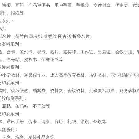
、海报、画册、产品说明书、用户手册、手提袋、文件封套、优惠券、赠券
期刊、报纸等
名片系列：
名片
纸名片（荷兰白 珠光纸 莱妮纹 刚古纸 折叠名片）
会议资料系列：
函、台卡、签到卡、餐卡、名片、嘉宾牌、工作证、出席证、会议手册、
贴、序号帖、授权书、荣誉证书等
教辅教材系列：
中小学教材、寒暑假作业、成人高等教育教材、培训教材、职业技能学习
办公印刷系列：
信封、稿纸便签、档案袋、资料夹、会议资料、无碳复写联单、财务表格
不干胶印刷系列：
、瓶帖、条码帖、不干胶等
礼品印刷系列：
本、通讯手册、贺卡、请柬、台历、礼袋、彩旗、锦旗等
包装盒系列：
、卡盒、坑盒、精装礼品盒等