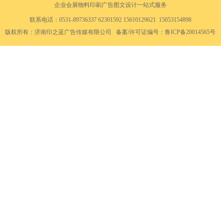
企业
会展物料
印刷
广告
图文设计一站式服务
联系电话：0531-89736337
62301592
15610129621 15053154898
版权所有：济南印之蓝广告传媒有限公司 备案/许可证编号：
鲁ICP备20014565号