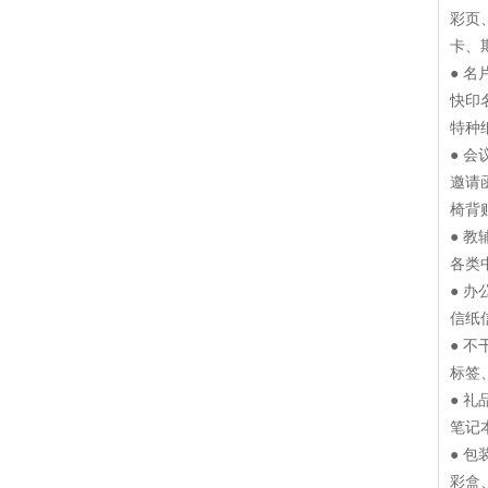
彩页
卡、
● 
快印
特种
● 
邀请
椅背
● 
各类
● 
信纸
● 
标签
● 
笔记
● 
彩盒