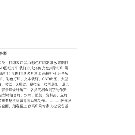
格表
类：打印装订 黑白彩色打印复印 效果图打
AD图纸打印 装订方式分类 光盘刻录打印 照
酸纸打印 蓝图打印 名片速印 画册打样 经营项
印、彩色打印、文本装订、CAD出图、大型
真、喷绘、X展架、易拉宝、拉网展架、展会
、背景墙设计施工、各类高档金属字制作安
铝型材组合牌、水牌、报架、资料架、立牌;
等重要场所标识导向系统制作………… 服务理
全面、顾客至上 数码印刷专家 办公设备基